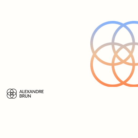
pratique à Quimper
Lire plus
À propos
Sommeil
Addictions
RDV
Blog